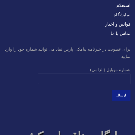
دو ساعت از منزل به مقصد مورد نظر ارسال کنند.
استعلام
نمایشگاه
سرویس بیمه مرسولات با ارزش اظهار‌شده
قوانین و اخبار
این سرویس به منظور تامین نیاز مشتریان، برای ارسال وجه نقد،
تماس با ما
اسناد و اوراق بهادار و در جهت تضمین و امنیت محتویات مرسولات
راه‌اندازی شده است. فرستندگان براساس نیاز و با توجه به ارزشمند
برای عضویت در خبرنامه پیامکی پارس نماد می توانید شماره خود را وارد
‌بودن محتویات مرسوله‌ی خود می‌توانند از سرویس فوق استفاده
نمایید
کنند.
شماره موبایل (الزامی)
پست سفارشی
در سرویس پست سفارشی، در ازای دریافت مرسولات مشتریان، به
آنان رسید یا قبض داده می‌شود. متقاضیان با استفاده از این
سرویس می‌توانند انواع مرسولات اعم از نامه، مطبوعات، کارت‌
پستال، بسته کوچک و امانات را به مقاصد مورد نظر خویش ارسال
کنند. ماموران پست درهنگام رسیدن مرسوله به دست گیرنده از
آن‌ها تاییدیه دریافت می‌کنند و فرستنده می‌تواند سرنوشت