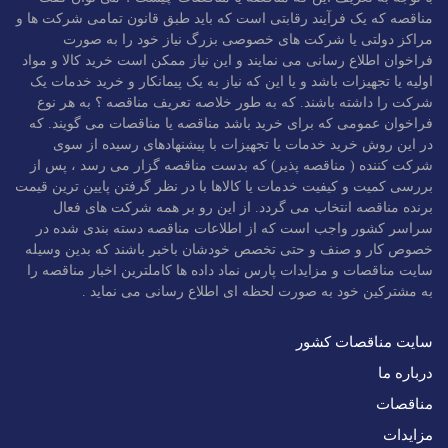
مورد نظر خود به‌طور مستقیم ارتباط برقرار نمایند.
مناقصه که یک فرآیند رقابتی است که باید طبق قانون تمامی شرکت ها و
مراکز دولتی یا شرکت های خصوصی بزرگ نیاز خود را به صورت
صندوق پست صوتی
فراخوان اطلاع رسانی می نمایند و این نیاز ممکن است خرید کالا و مواد
اولیه یا تجهیزات باشد و یا این که نیاز به یک پیمانکار و خرید خدمات یک
در این سرویس تماس گیرنده‌ بدون محدودیت‌های زمانی و مکانی
شرکت را داشته باشند. که به طور خلاصه تعریف مناقصه ؟ به هر نوع
فراخوان عمومی که برای خرید باشد مناقصه یا مناقصات می گویند. که
می‌تواند برای مشترکین این سرویس پیغام ارسال کند. مدیران ارشد
در این روش خرید خدمات یا تجهیزات با پیشنهادهای رسیده از سوی
مسوولان روابط عمومی و بخش بازاریابی سازمان‌ها، وزارتخانه‌ها،
شرکت کننده ( مناقصه پذیر) که بدست مناقصه گزار می رسد ، پس از
شرکت‌ها، نیروهای نظامی، انتظامی و امنیتی، کسبه و بازاریان،
بررسی کمیت و کیفیت خدمات یا کالاها با در نظر گرفتن پایین ترین قیمت
رسانه‌های ارتباط جمعی و… با استفاده از این سرویس می‌توانند
برنده مناقصه انتخاب می گردد. از این رو بر همه شرکت های فعال
سراسر کشور واجب است که از اطلاعات مناقصه دسته بندی شده در
ارتباط با اقشار مختلف مردم، مشتریان و مصرف‌کنندگان خود را
خصوص کار و صنف و حتی تخصص خودشان باخبر باشند که بدین وسیله
حفظ کرده و ارتباطات مردمی خود را سامان بخشند.
سایت مناقصات و مزایدات پارس نماد داده ها کاملترین اخبار مناقصه را
به مشترکین خود به صورت لحظه ای اطلاع رسانی می نماید .
پست تلفن 193 (پیک ویژه)
سایت مناقصات کشور
تردد‌های غیرضروری در شهرها، علاوه بر افزایش انواع آلودگی‌های
درباره ما
محیط‌ زیست، از میزان بهره‌وری نیز می‌کاهد. به همین منظور
شرکت پست با راه‌اندازی سرویس پست تلفنی این امکان را ایجاد
مناقصات
کرده است تا شهروندان بتوانند مرسولات و امانات خود را در کم‌تر از
مزایدات